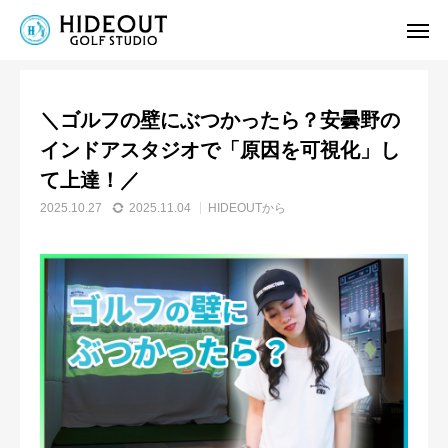
お知らせ
HIDEOUTから
＼ゴルフの壁にぶつかったら？安曇野のインドアスタジオで「原因を可視化」して上達！／
＼ゴルフの壁にぶつかったら？安曇野の
ビジター
予約
インドアスタジオで「原因を可視化」し
て上達！／
会員
予約
2025.10.27
2025.11.04
HIDEOUTから
電話予約
友だち追加
アクセス
ホーム
HIDEOUTについて
お知らせ