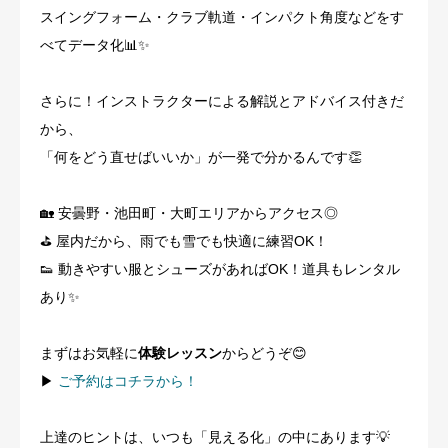
スイングフォーム・クラブ軌道・インパクト角度などをす
べてデータ化📊✨
さらに！インストラクターによる解説とアドバイス付きだ
から、
「何をどう直せばいいか」が一発で分かるんです👏
🏡 安曇野・池田町・大町エリアからアクセス◎
⛳ 屋内だから、雨でも雪でも快適に練習OK！
👟 動きやすい服とシューズがあればOK！道具もレンタル
あり✨
まずはお気軽に
体験レッスン
からどうぞ😊
▶
ご予約はコチラから！
上達のヒントは、いつも「見える化」の中にあります💡