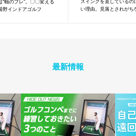
スイングを直しているの
は“軸のブレ”。〇〇変える
い理由。見落とされがちな
曇野インドアゴルフ
は？
最新情報