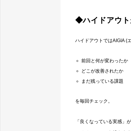
◆ハイドアウト
ハイドアウトではAIGIA 
前回と何が変わったか
骨格分析で差がつくスイングへ。安曇野・池田町のゴルフ練習場｜最新設備×屋内で集中レッスン🏌️‍♀️
どこが改善されたか
まだ残っている課題
を毎回チェック。
「良くなっている実感」