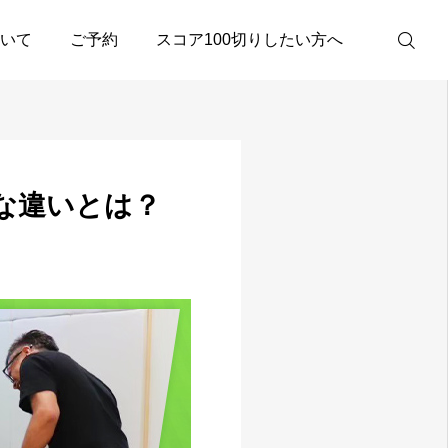
いて
ご予約
スコア100切りしたい方へ
ビジター
予約
会員
な違いとは？
予約
電話予約
友だち追加